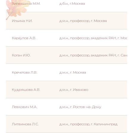
Зиганшина М.М.
д.б.н., г.Москва
Ильина Н.И.
д.м.н., профессор, г. Москва
Караулов А.В.
д.м.н., профессор, академик РАН, г. Москв
Коган И.Ю.
д.м.н., профессор, академик РАН, г. Санкт
Кречетова Л.В.
д.м.н., г. Москва
Кудряшова А.В.
д.м.н., г. Иваново
Левкович М.А.
д.м.н., г. Ростов-на-Дону
Литвинова Л.С.
д.м.н., профессор, г. Калининград