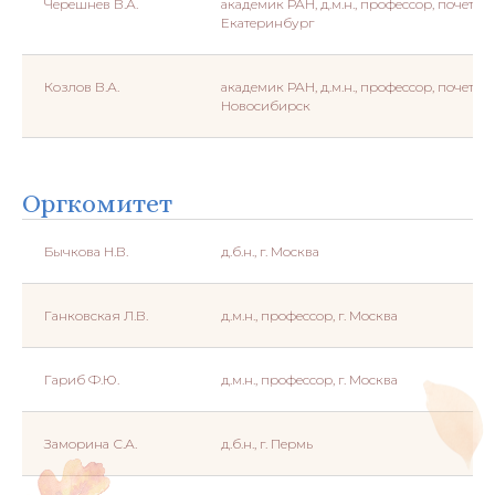
Черешнев В.А.
академик РАН, д.м.н., профессор, почетн
Екатеринбург
Козлов В.А.
академик РАН, д.м.н., профессор, почетн
Новосибирск
Оргкомитет
Бычкова Н.В.
д.б.н., г. Москва
Ганковская Л.В.
д.м.н., профессор, г. Москва
Гариб Ф.Ю.
д.м.н., профессор, г. Москва
Заморина С.А.
д.б.н., г. Пермь