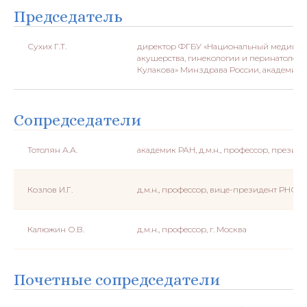
Председатель
Сухих Г.Т.
директор ФГБУ «Национальный медицинс
акушерства, гинекологии и перинатологи
Кулакова» Минздрава России, академик РАН
Сопредседатели
Тотолян А.А.
академик РАН, д.м.н., профессор, презид
Козлов И.Г.
д.м.н., профессор, вице-президент РНОИ, 
Калюжин О.В.
д.м.н., профессор, г. Москва
Почетные сопредседатели