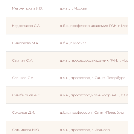
Менжинская И.В.
д.м.н., г. Москва
Недоспасов С.А.
д.б.н., профессор, академик РАН, г. Москв
Николаева М.А.
д.б.н., г. Москва
Свитич О.А.
д.м.н., профессор, академик РАН, г. Москв
Сельков С.А.
д.м.н., профессор, г. Санкт-Петербург
Симбирцев А.С.
д.м.н., профессор, член-корр. РАН, г. Сан
Соколов Д.И.
д.б.н., профессор, г. Санкт-Петербург
Сотникова Н.Ю.
д.м.н., профессор, г. Иваново