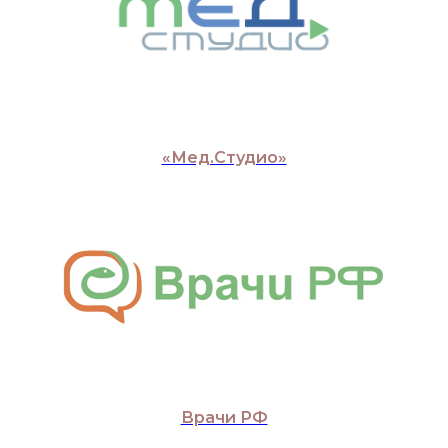
«Мед.Студио»
Врачи РФ