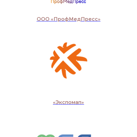
ООО «ПрофМедПресс»
«Экспомап»